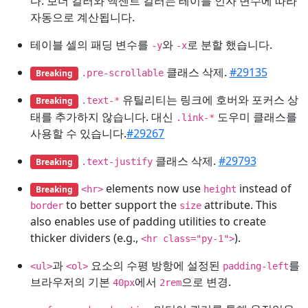
다. 보더 컬러와 엑센트 컬러는 테이블 인자 변수에 따라
자동으로 계산됩니다.
테이블 셀의 패딩 변수를
와
로 분할 했습니다.
-y
-x
클래스 삭제.
#29135
Breaking
.pre-scrollable
유틸리티는 링크에 호버와 포커스 상
Breaking
.text-*
태를 추가하지 않습니다. 대신
도우미 클래스를
.link-*
사용할 수 있습니다.
#29267
클래스 삭제.
#29793
Breaking
.text-justify
elements now use
instead of
Breaking
<hr>
height
to better support the
attribute. This
border
size
also enables use of padding utilities to create
thicker dividers (e.g.,
).
<hr class="py-1">
과
요소의 수평 방항에 설정된
를
<ul>
<ol>
padding-left
브라우저의 기본
에서
으로 변경.
40px
2rem