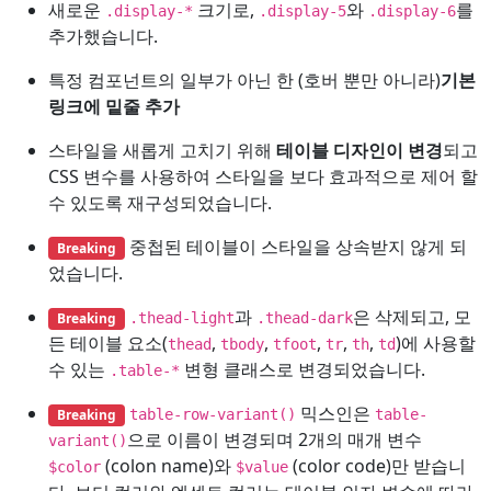
새로운
크기로,
와
를
.display-*
.display-5
.display-6
추가했습니다.
특정 컴포넌트의 일부가 아닌 한 (호버 뿐만 아니라)
기본
링크에 밑줄 추가
스타일을 새롭게 고치기 위해
테이블 디자인이 변경
되고
CSS 변수를 사용하여 스타일을 보다 효과적으로 제어 할
수 있도록 재구성되었습니다.
중첩된 테이블이 스타일을 상속받지 않게 되
Breaking
었습니다.
과
은 삭제되고, 모
Breaking
.thead-light
.thead-dark
든 테이블 요소(
,
,
,
,
,
)에 사용할
thead
tbody
tfoot
tr
th
td
수 있는
변형 클래스로 변경되었습니다.
.table-*
믹스인은
Breaking
table-row-variant()
table-
으로 이름이 변경되며 2개의 매개 변수
variant()
(colon name)와
(color code)만 받습니
$color
$value