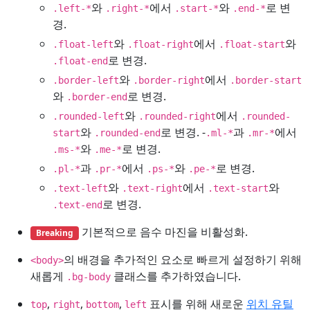
와
에서
와
로 변
.left-*
.right-*
.start-*
.end-*
경.
와
에서
와
.float-left
.float-right
.float-start
로 변경.
.float-end
와
에서
.border-left
.border-right
.border-start
와
로 변경.
.border-end
와
에서
.rounded-left
.rounded-right
.rounded-
와
로 변경. -
과
에서
start
.rounded-end
.ml-*
.mr-*
와
로 변경.
.ms-*
.me-*
과
에서
와
로 변경.
.pl-*
.pr-*
.ps-*
.pe-*
와
에서
와
.text-left
.text-right
.text-start
로 변경.
.text-end
기본적으로 음수 마진을 비활성화.
Breaking
의 배경을 추가적인 요소로 빠르게 설정하기 위해
<body>
새롭게
클래스를 추가하였습니다.
.bg-body
,
,
,
표시를 위해 새로운
위치 유틸
top
right
bottom
left