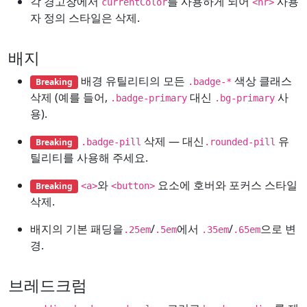
각 경고창에서
를 사용하게 되어
사용
currentColor
<hr>
자 정의 스타일은 삭제.
배지
배경 유틸리티의 모든
색상 클래스
Breaking
.badge-*
삭제 (예를 들어,
대신
사
.badge-primary
.bg-primary
용).
삭제 — 대신
유
Breaking
.badge-pill
.rounded-pill
틸리티를 사용해 주세요.
와
요소에 호버와 포커스 스타일
Breaking
<a>
<button>
삭제.
배지의 기본 패딩을
/
에서
/
으로 변
.25em
.5em
.35em
.65em
경.
브레드크럼