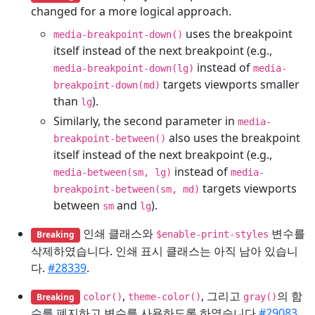
changed for a more logical approach.
uses the breakpoint
media-breakpoint-down()
itself instead of the next breakpoint (e.g.,
instead of
media-breakpoint-down(lg)
media-
targets viewports smaller
breakpoint-down(md)
than
).
lg
Similarly, the second parameter in
media-
also uses the breakpoint
breakpoint-between()
itself instead of the next breakpoint (e.g.,
instead of
media-between(sm, lg)
media-
targets viewports
breakpoint-between(sm, md)
between
and
).
sm
lg
인쇄 클래스와
변수를
Breaking
$enable-print-styles
삭제하였습니다. 인쇄 표시 클래스는 아직 남아 있습니
다.
#28339
.
,
, 그리고
의 함
Breaking
color()
theme-color()
gray()
수를 폐지하고 변수를 사용하도록 하였습니다.
#29083
.