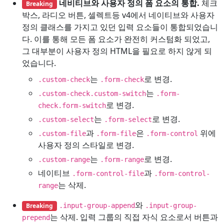
네비티브와 사용자 정의 폼 요소의 통합.
체크
Breaking
박스, 라디오 버튼, 셀렉트등 v4에서 네이티브와 사용자
정의 클래스를 가지고 있던 입력 요소들이 통합되었습니
다. 이를 통해 모든 폼 요소가 완전히 커스텀화 되었고,
그 대부분이 사용자 정의 HTML을 필요로 하지 않게 되
었습니다.
는
로 변경.
.custom-check
.form-check
는
.custom-check.custom-switch
.form-
로 변경.
check.form-switch
는
로 변경.
.custom-select
.form-select
과
은
위에
.custom-file
.form-file
.form-control
사용자 정의 스타일로 변경.
는
로 변경.
.custom-range
.form-range
네이티브
과
.form-control-file
.form-control-
는 삭제.
range
와
Breaking
.input-group-append
.input-group-
는 삭제. 입력 그룹의 직접 자식 요소로서 버튼과
prepend