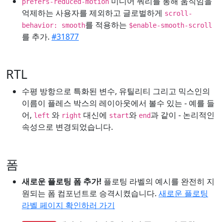
미디어 쿼리를 통해 움직임을
prefers-reduced-motion
억제하는 사용자를 제외하고 글로벌하게
scroll-
를 적용하는
behavior: smooth
$enable-smooth-scroll
를 추가.
#31877
RTL
수평 방항으로 특화된 변수, 유틸리티 그리고 믹스인의
이름이 플레스 박스의 레이아웃에서 볼수 있는 - 예를 들
어,
와
대신에
와
과 같이 - 논리적인
left
right
start
end
속성으로 변경되었습니다.
폼
새로운 플로팅 폼 추가!
플로팅 라벨의 예시를 완전히 지
원되는 폼 컴포넌트로 승격시켰습니다.
새로운 플로팅
라벨 페이지 확인하러 가기