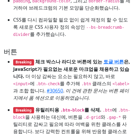
,
, 그리고
를 제
padding
background-color
border-radius
거하여 브레드크럼의 기본 모양을 단순화했습니다.
CSS를 다시 컴파일할 필요 없이 쉽게 재정의 할 수 있도
록 새로운 CSS 사용자 정의 속성인
--bs-breadcrumb-
를 추가했습니다.
divider
버튼
체크 박스나 라디오 버튼에 있는
토글 버튼
은,
Breaking
JavaScript가 필요없는 새로운 마크업을 채용하고 있습
니다.
더 이상 감싸는 요소는 필요하지 않고, 바로
에
를 추가해
클래스의
<input>
.btn-check
.btn
<label>
과 조합 합니다.
#30650
.
이 건에 관한 문서는 버튼 페이
지에서 폼 섹션으로 이동하였습니다.
유틸리티용
를 삭제.
에
Breaking
.btn-block
.btn
.btn-
을 사용하는 대신에, 버튼을
와
유
block
.d-grid
.gap-*
틸리티로 감싸고 필요에 따라 여백을 위한 클래스를 사
용합니다. 보다 강력한 컨트롤을 위해 반응형 클래스로