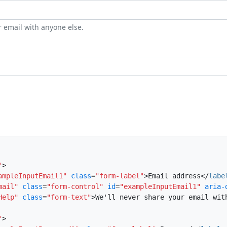
r email with anyone else.
"
>
ampleInputEmail1"
class
=
"form-label"
>
Email address
</
labe
mail"
class
=
"form-control"
id
=
"exampleInputEmail1"
aria-
Help"
class
=
"form-text"
>
We'll never share your email wit
"
>