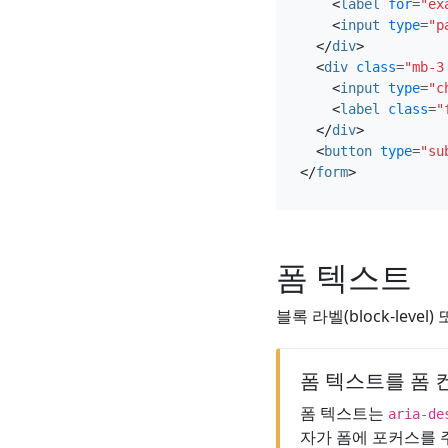
<
label
for
=
"ex
<
input
type
=
"p
</
div
>
<
div
class
=
"mb-3
<
input
type
=
"c
<
label
class
=
"
</
div
>
<
button
type
=
"su
</
form
>
폼 텍스트
블록 라벨(block-level
폼 텍스트를 폼 
폼 텍스트는
aria-de
자가 폼에 포커스를 