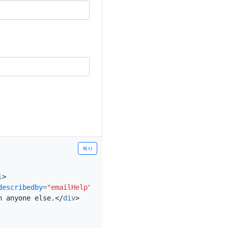
복사
l
>
describedby
=
"emailHelp"
>
h anyone else.
</
div
>