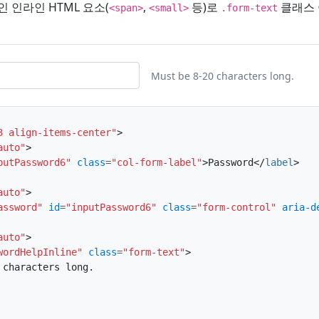
 인라인 HTML 요소(
,
등)로
클래스 
<span>
<small>
.form-text
Must be 8-20 characters long.
3 align-items-center"
>
auto"
>
putPassword6"
class
=
"col-form-label"
>
Password
</
label
>
auto"
>
assword"
id
=
"inputPassword6"
class
=
"form-control"
aria-d
auto"
>
wordHelpInline"
class
=
"form-text"
>
characters long.
