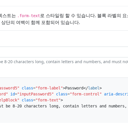
 텍스트는
로 스타일링 할 수 있습니다. 블록 라벨의 
.form-text
 상단의 여백이 함께 포함되어 있습니다.
 8-20 characters long, contain letters and numbers, and must not
assword5"
class
=
"form-label"
>
Password
</
label
>
ord"
id
=
"inputPassword5"
class
=
"form-control"
aria-descr
elpBlock"
class
=
"form-text"
>