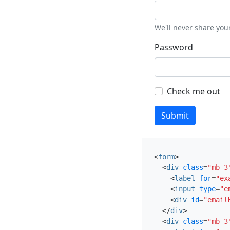
We'll never share you
Password
Check me out
Submit
<
form
>
<
div
class
=
"mb-3
<
label
for
=
"ex
<
input
type
=
"e
<
div
id
=
"email
</
div
>
<
div
class
=
"mb-3