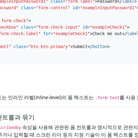
ampleInputPassword1"
class
=
"form-label"
>
Password
</
label
>
assword"
class
=
"form-control"
id
=
"exampleInputPassword1"
 form-check"
>
heckbox"
class
=
"form-check-input"
id
=
"exampleCheck1"
>
form-check-label"
for
=
"exampleCheck1"
>
Check me out
</
labe
bmit"
class
=
"btn btn-primary"
>
Submit
</
button
>
) 또는 인라인 라벨(inline-level)의 폼 텍스트는
를 사용 
.form-text
컨트롤과 묶기
속성을 사용해 관련된 폼 컨트롤과 명시적으로 관련지
scribedby
주거나 입력할 때 스크린 리더 등의 지원 기술이 이 폼 텍스트를 