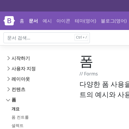
내용으로 건너뛰기
문서 내비게이션으로 건너뛰기
홈
문서
예시
아이콘
테마(영어)
블로그(영어)
폼
시작하기
사용자 지정
// Forms
레이아웃
다양한 폼 사용을
컨텐츠
트의 예시와 사
폼
개요
폼 컨트롤
셀렉트