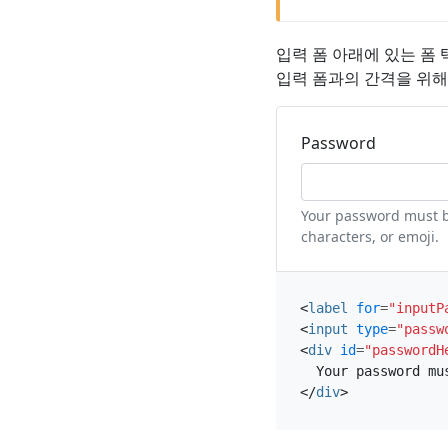
입력 폼 아래에 있는 폼
입력 폼과의 간격을 위해
Password
Your password must be
characters, or emoji.
<
label
for
=
"inputP
<
input
type
=
"passw
<
div
id
=
"passwordH
</
div
>