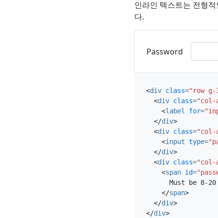
인라인 텍스트는 전형적인
다.
Password
<
div
class
=
"row g-
<
div
class
=
"col-
<
label
for
=
"in
</
div
>
<
div
class
=
"col-
<
input
type
=
"p
</
div
>
<
div
class
=
"col-
<
span
id
=
"pass
      Must be 8-20 
</
span
>
</
div
>
</
div
>