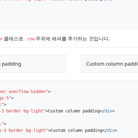
클래스로
주위에 래퍼를 추가하는 것입니다.
n
.row
 padding
Custom column padd
ner overflow-hidden"
>
gx-5"
>
l"
>
-3 border bg-light"
>
Custom column padding
</
div
>
l"
>
p-3 border bg-light"
>
Custom column padding
</
div
>