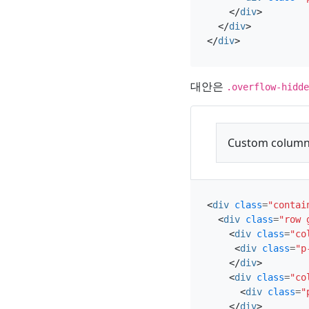
</
div
>
</
div
>
</
div
>
대안은
.overflow-hidde
Custom column
<
div
class
=
"contai
<
div
class
=
"row 
<
div
class
=
"co
<
div
class
=
"p
</
div
>
<
div
class
=
"co
<
div
class
=
"
</
div
>