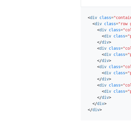
<
div
class
=
"contai
<
div
class
=
"row 
<
div
class
=
"co
<
div
class
=
"
</
div
>
<
div
class
=
"co
<
div
class
=
"
</
div
>
<
div
class
=
"co
<
div
class
=
"
</
div
>
<
div
class
=
"co
<
div
class
=
"
</
div
>
</
div
>
</
div
>