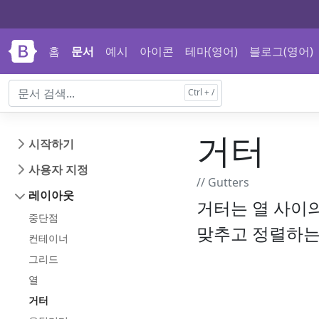
내용으로 건너뛰기
문서 내비게이션으로 건너뛰기
홈
문서
예시
아이콘
테마(영어)
블로그(영어)
거터
시작하기
사용자 지정
// Gutters
레이아웃
거터는 열 사이의
중단점
맞추고 정렬하는
컨테이너
그리드
열
거터