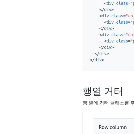
<
div
class
=
"
</
div
>
<
div
class
=
"co
<
div
class
=
"
</
div
>
<
div
class
=
"co
<
div
class
=
"
</
div
>
</
div
>
</
div
>
행열 거터
행 열에 거터 클래스를 
Row column