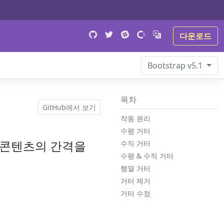
다운로드
Bootstrap
v5.1
목차
GitHub에서 보기
작동 원리
수평 거터
서 콘텐츠의 간격을
수직 거터
수평 & 수직 거터
행열 거터
거터 제거
거터 수정