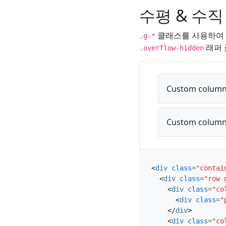
수평 & 수직
클래스를 사용하여 
.g-*
래퍼 
.overflow-hidden
Custom column
Custom column
<
div
class
=
"contai
<
div
class
=
"row 
<
div
class
=
"co
<
div
class
=
"
</
div
>
<
div
class
=
"co