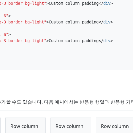
p-3 border bg-light"
>
Custom column padding
</
div
>
l-6"
>
p-3 border bg-light"
>
Custom column padding
</
div
>
l-6"
>
p-3 border bg-light"
>
Custom column padding
</
div
>
추가할 수도 있습니다. 다음 예시에서는 반응형 행열과 반응형 거
Row column
Row column
Row column