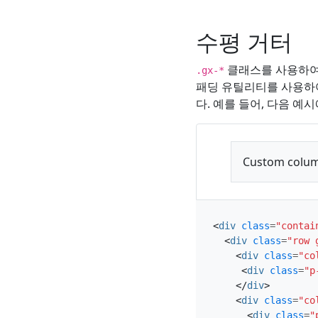
수평 거터
클래스를 사용하여 
.gx-*
패딩 유틸리티를 사용하여
다. 예를 들어, 다음 예
Custom colu
<
div
class
=
"contai
<
div
class
=
"row 
<
div
class
=
"co
<
div
class
=
"p
</
div
>
<
div
class
=
"co
<
div
class
=
"