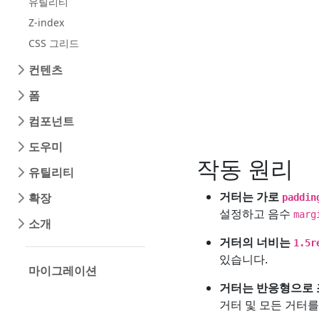
유틸리티
Z-index
CSS 그리드
컨텐츠
폼
컴포넌트
도우미
작동 원리
유틸리티
거터는 가로
확장
paddin
설정하고 음수
marg
소개
거터의 너비는
1.5r
있습니다.
마이그레이션
거터는 반응형으로 
거터 및 모든 거터를